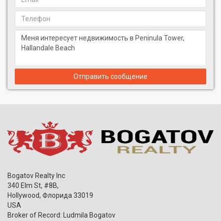
релаксационных зон является их камерность: все они
спроектированы в «бутик»-стиле и позволяют свободно
отгородиться от других жильцов в обществе семьи или
друзей. Для детей также предусмотрены отдельные детские
зоны, включая закрытую детскую комнату и игровую
площадку на улице.
В Peninsula I вы можете рассчитывать на первоклассное
обслуживание. Территория кондоминиума является закрытой
Отправить сообщение
и круглосуточно охраняется профессиональной командой.
Парковщик подаст к дому или припаркует ваш автомобиль, а
владеющий несколькими языками консьерж поможет вам или
вашим гостям по любому вопросу, связанному с жизнью в
кондоминиуме или времяпрепровождением в Авентуре,
располагающей множеством ресторанов, развлекательных
учреждений и магазинов, включая один из крупнейших
торговых центров на побережье Aventura Mall.
Комплекс Peninsula I был спроектирован в 2003 году
Bogatov Realty Inc
архитектурной Cohen Freedman Encinosa Architects, которая
340 Elm St, #8B,
создала множество уникальных зданий во Флориде с 1961
Hollywood
,
Флорида
33019
года. В 2000-2007 годах компания переживала пик
USA
популярности и завоевала максимальное количество наград
Broker of Record: Ludmila Bogatov
в своей длинной истории. Позже выдающиеся архитекторы