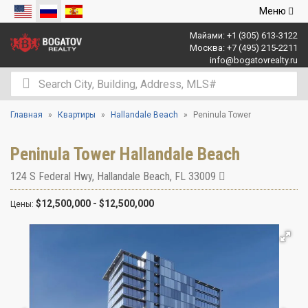
Открыть
Меню
навигаци
Майами:
+1 (305) 613-3122
Москва:
+7 (495) 215-2211
info@bogatovrealty.ru
Главная
Квартиры
Hallandale Beach
Peninula Tower
Peninula Tower Hallandale Beach
124 S Federal Hwy
,
Hallandale Beach
,
FL
33009
$12,500,000 - $12,500,000
Цены: