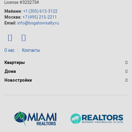
License #3232734
создали такие здания, как Mansions at Acqualina на 47 этажей,
Echo, Floridian, Solaris и десятки других многоквартирных
Майами:
+1 (305) 613-3122
элитных комплексов по всему Атлантическому побережью
Москва:
+7 (495) 215-2211
штата.
Email:
info@bogatovrealty.ru
О нас
Контакты
Квартиры
Дома
Новостройки