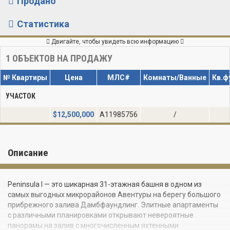
Продано
Статистика
Двигайте, чтобы увидеть всю информацию
1
ОБЪЕКТОВ НА ПРОДАЖУ
№ Квартиры
Цена
МЛС#
Комнаты/Ванные
Кв.ф
УЧАСТОК
$
12,500,000
A11985756
/
Описание
Peninsula I — это шикарная 31-этажная башня в одном из
самых выгодных микрорайонов Авентуры на берегу большого
прибрежного залива Дамбфаундлинг. Элитные апартаменты
с различными планировками открывают невероятные
панорамы на залив с многочисленным яхтенными