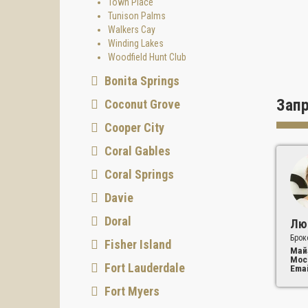
Town Place
Tunison Palms
Walkers Cay
Winding Lakes
Woodfield Hunt Club
Bonita Springs
Зап
Coconut Grove
Cooper City
Coral Gables
Coral Springs
Davie
Doral
Лю
Брок
Fisher Island
Май
Мос
Fort Lauderdale
Emai
Fort Myers