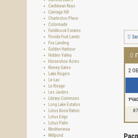
Caribbean Keys
Carriage Hill
Charleston Place
Colonnade
Fieldbrook Estates
Зап
Florida Fruit Lands
Fox Landing
Golden Harbour
Hidden Valley
Horseshoe Acres
Kinney Gates
2
ОБ
Lake Rogers
Le-Lac
Le Rivage
Les Jardins
Library Commons
УЧА
Long Lake Estates
Lotus Boca Raton
87
Lotus Edge
Lotus Palm
Mediterrania
Рас
Millpond