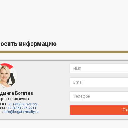
росить информацию
дмила Богатов
ер по недвижимости
ами:
+1 (305) 613-3122
ква:
+7 (495) 215-2211
От
l:
info@bogatovrealty.ru