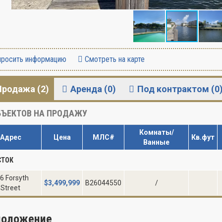
росить информацию
Смотреть на карте
Продажа (2)
Аренда (0)
Под контрактом (0
ЪЕКТОВ НА ПРОДАЖУ
Комнаты/
Адрес
Цена
МЛС#
Кв.фут
Ванные
СТОК
6 Forsyth
$
3,499,999
B26044550
/
Street
положение