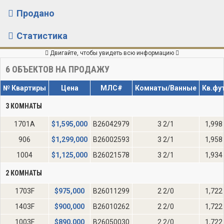
Продано
Статистика
Двигайте, чтобы увидеть всю информацию
6
ОБЪЕКТОВ НА ПРОДАЖУ
№ Квартиры
Цена
МЛС#
Комнаты/Ванные
Кв.фу
3 КОМНАТЫ
1701A
$
1,595,000
B26042979
3 2/1
1,998
906
$
1,299,000
B26002593
3 2/1
1,958
1004
$
1,125,000
B26021578
3 2/1
1,934
2 КОМНАТЫ
1703F
$
975,000
B26011299
2 2/0
1,722
1403F
$
900,000
B26010262
2 2/0
1,722
1003F
$
890,000
B26050030
2 2/0
1,722