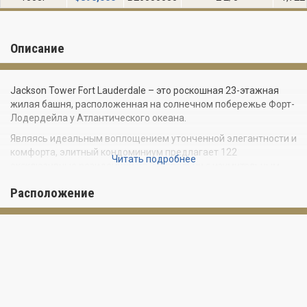
Описание
Jackson Tower Fort Lauderdale – это роскошная 23-этажная
жилая башня, расположенная на солнечном побережье Форт-
Лодердейла у Атлантического океана.
Являясь идеальным воплощением утонченной элегантности и
комфорта, элитный кондоминиум предлагает 122
Читать подробнее
эксклюзивные резиденции на 2-3 спальни с изумительным
видом на океан и Береговой канал.
Расположение
Большие панорамные окна, раздвижные стеклянные двери и
обширные террасы в средиземноморском стиле позволяют
сполна насладиться теплым океанским бризом,
восхитительными восходами и незабываемыми закатами.
Апартаменты в Jackson Tower Fort Lauderdale могут
похвастаться стильным дизайном интерьеров, выполненным
с безупречным вкусом. Эксклюзивная мебель из бразильской
вишни, декоративные элементы ручной работы, полностью