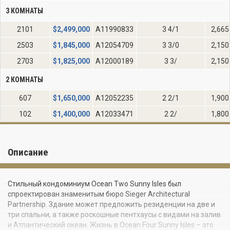
3 КОМНАТЫ
2101
$
2,499,000
A11990833
3 4/1
2,665
2503
$
1,845,000
A12054709
3 3/0
2,150
2703
$
1,825,000
A12000189
3 3/
2,150
2 КОМНАТЫ
607
$
1,650,000
A12052235
2 2/1
1,900
102
$
1,400,000
A12033471
2 2/
1,800
Описание
Стильный кондоминиум Ocean Two Sunny Isles был
спроектирован знаменитым бюро Sieger Architectural
Partnership. Здание может предложить резиденции на две и
три спальни, а также роскошные пентхаусы с видами на залив
и Атлантический океан. Жизнь в Ocean Four Sunny Isles – это