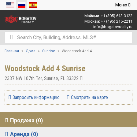
Открыть
Меню
навигаци
Майами:
+1 (305) 613-3122
Москва:
+7 (495) 215-2211
info@bogatovrealty.ru
Главная
Дома
Sunrise
Woodstock Add 4
Woodstock Add 4 Sunrise
2337 NW 107th Ter
,
Sunrise
,
FL
33322
Запросить информацию
Смотреть на карте
Продажа (0)
Аренда (0)