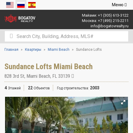
Открыть
Меню
навигаци
Майами:
+1 (305) 613-3122
Москва:
+7 (495) 215-2211
info@bogatovrealty.ru
Главная
Квартиры
Miami Beach
Sundance Lofts
Sundance Lofts Miami Beach
828 3rd St
,
Miami Beach
,
FL
33139
4
22
2003
Этажей
Объектов
Год строительства: