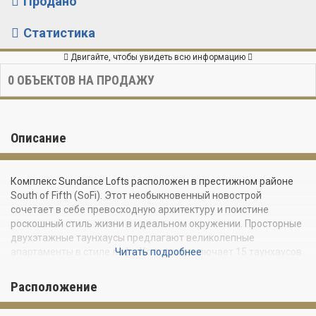
Продано
Статистика
Двигайте, чтобы увидеть всю информацию
0
ОБЪЕКТОВ НА ПРОДАЖУ
Описание
Комплекс Sundance Lofts расположен в престижном районе
South of Fifth (SoFi). Этот необыкновенный новострой
сочетает в себе превосходную архитектуру и поистине
роскошный стиль жизни в идеальном окружении. Просторные
двухэтажные таунхаусы предлагают великолепные
апартаменты в стиле лофт. Комплекс включает 15 таунхаусов
Читать подробнее
и четыре пентхауса с террасами на крыше. Площадь
апартаментов варьируется от 119 до 167 квадратных метров.
Расположение
Все резиденции оборудованы домофонами и гарантируют
своим жильцам полную безопасность и комфорт. В