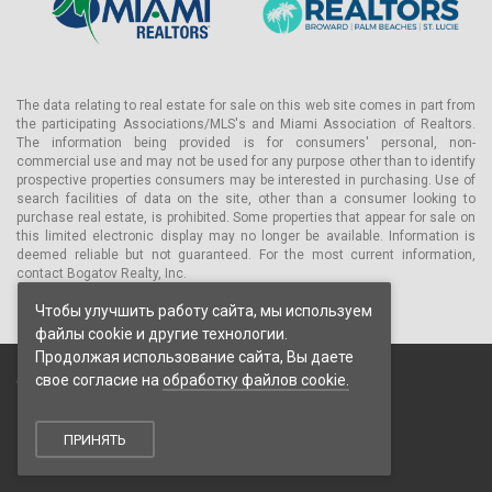
Пентхаус Юг (PH-S) — 289 м² терраса 64 м² кровля 77 м²
по запросу
Пентхаус Север (PH-N) — 291 м² терраса 64 м² кровля 77
м² по запросу
Примечание: резиденция № 3-S была продана в октябре 2024
The data relating to real estate for sale on this web site comes in part from
года за 3 450 000 долларов (11 948 долларов за м²), став
the participating Associations/MLS's and Miami Association of Realtors.
The information being provided is for consumers' personal, non-
лидером еженедельного рейтинга продаж квартир в округе
commercial use and may not be used for any purpose other than to identify
Бровард. Актуальные цены на доступные апартаменты
prospective properties consumers may be interested in purchasing. Use of
следует уточнять у консультанта Bogatov Realty, поскольку
search facilities of data on the site, other than a consumer looking to
рыночная стоимость объектов выросла по сравнению с
purchase real estate, is prohibited. Some properties that appear for sale on
первоначальными стартовыми ценами.
this limited electronic display may no longer be available. Information is
deemed reliable but not guaranteed. For the most current information,
Удобства
contact Bogatov Realty, Inc.
Чтобы улучшить работу сайта, мы используем
В комплексе Casa Murano, состоящем из восьми резиденций,
файлы cookie и другие технологии.
набор удобств намеренно ограничен. То, что здесь
Продолжая использование сайта, Вы даете
предлагается, точно соответствует реальному образу жизни
свое согласие на
обработку файлов cookie.
© 2026 Bogatov Realty Inc. Все права защищены.
владельцев яхт, жителей прибрежной зоны и постоянных
Пользовательское соглашение
посетителей района Лас-Олас — это не удобства, созданные
Политика конфиденциальности
для рекламы, а те, которые используются в повседневной
ПРИНЯТЬ
жизни.
Политика обработки cookie
Частная пристань