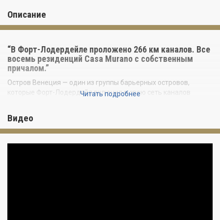
Описание
“В Форт-Лодердейле проложено 266 км каналов. Все
восемь резиденций Casa Murano с собственным
причалом.”
Остров Венеция — один из группы барьерных островов,
которые Форт-Лодердейл включил в свою сеть каналов
Читать подробнее
несколько поколений назад; каждый из них представляет
собой узкий участок суши, со всех сторон окруженный
Видео
судоходными водами. Названия — Венеция, Эспаньола,
Бимини — были географическими образами, отражающими
стремления, обещанием застройщиков создать нечто
европейское, нечто особенное.
Casa Murano, расположенная на 37-метровом участке канала
Рио-Гранде, между которым и Атлантическим океаном нет
фиксированных мостов, оправдывает это обещание так, как
ни один адрес на этом острове до этого.
Это готовое здание — восемь резиденций, пять этажей,