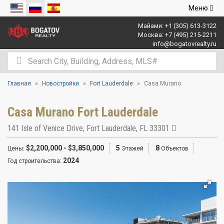
Открыть
Меню
навигаци
Майами:
+1 (305) 613-3122
Москва:
+7 (495) 215-2211
info@bogatovrealty.ru
Главная
Новостройки
Fort Lauderdale
Casa Murano
Casa Murano Fort Lauderdale
141 Isle of Venice Drive
,
Fort Lauderdale
,
FL
33301
$2,200,000 - $3,850,000
5
8
Цены:
Этажей
Объектов
2024
Год строительства: