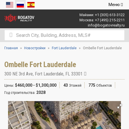
Открыть
Меню
навигаци
Майами:
+1 (305) 613-3122
Москва:
+7 (495) 215-2211
info@bogatovrealty.ru
Главная
Новостройки
Fort Lauderdale
Ombelle Fort Lauderdale
Ombelle Fort Lauderdale
300 NE 3rd Ave
,
Fort Lauderdale
,
FL
33301
$460,000 - $1,300,000
43
775
Цены:
Этажей
Объектов
2028
Год строительства: