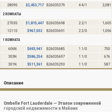
2809S
$
2,453,717
B26035379
4 4/1
2,081
2 КОМНАТЫ
2703S
$
1,815,447
B26035698
2 2/1
1,605
1211S
$
967,032
B26035691
2 2/0
1,056
1 КОМНАТА
606N
$
693,941
B26035685
1 1/0
750
303N
$
586,254
B26035697
1 1/0
676
301N
$
511,361
B26035293
1 1/0
587
Описание
Ombelle Fort Lauderdale — Эталон современной
городской недвижимости в Майами