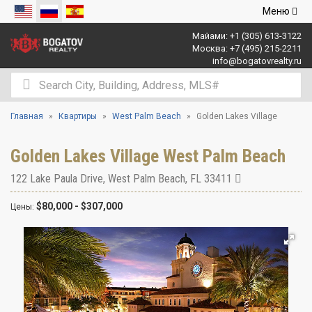
Открыть
Меню
навигаци
Майами:
+1 (305) 613-3122
Москва:
+7 (495) 215-2211
info@bogatovrealty.ru
Главная
Квартиры
West Palm Beach
Golden Lakes Village
Golden Lakes Village West Palm Beach
122 Lake Paula Drive
,
West Palm Beach
,
FL
33411
$80,000 - $307,000
Цены: