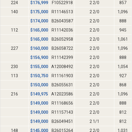
224
$
176,999
F10522918
2 2/0
857
140
$
175,000
R11146513
2 2/0
1,096
$
174,000
B26043587
2 2/0
888
112
$
165,000
R11142036
2 2/0
945
$
165,000
B26052958
2 2/0
1,061
227
$
160,000
B26058722
2 2/0
1,096
$
156,900
R11142399
2 2/0
888
230
$
155,000
A12008492
2 2/0
1,054
113
$
150,750
R11161903
2 2/0
927
$
150,000
B26055631
2 2/0
868
216
$
149,975
A12023586
2 2/0
1,096
$
149,000
R11168656
2 2/0
888
$
149,000
R11157143
2 2/0
812
$
149,000
B26049451
2 1/1
812
148
$
145,000
B26015264
2 2/0
1,031