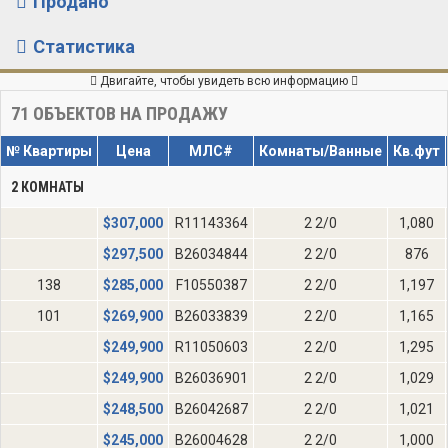
Продано
Статистика
Двигайте, чтобы увидеть всю информацию
71
ОБЪЕКТОВ НА ПРОДАЖУ
№ Квартиры
Цена
МЛС#
Комнаты/Ванные
Кв.фут
2 КОМНАТЫ
$
307,000
R11143364
2 2/0
1,080
$
297,500
B26034844
2 2/0
876
138
$
285,000
F10550387
2 2/0
1,197
101
$
269,900
B26033839
2 2/0
1,165
$
249,900
R11050603
2 2/0
1,295
$
249,900
B26036901
2 2/0
1,029
$
248,500
B26042687
2 2/0
1,021
$
245,000
B26004628
2 2/0
1,000