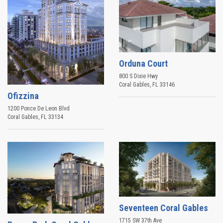
Orduna Court
800 S Dixie Hwy
Coral Gables
,
FL
33146
Ofizzina
1200 Ponce De Leon Blvd
Coral Gables
,
FL
33134
Seventeen Coral Gables
1715 SW 37th Ave