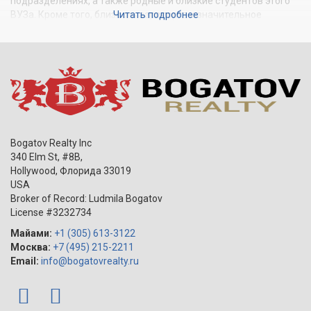
подразделениях, а также родные и близкие студентов этого
ВУЗа. Кроме того, близость аэропорта и значительное
Читать подробнее
количество штаб-квартир крупных финансовых и
коммерческих организаций привлекают в город все новых
обитателей. В Coral Gables также располагаются консульства
целого ряда стран Латинской Америки и резиденции
почетных консулов Австралии, Белиза, Италии, Испании и
Монако. По этой причине новостройки в Coral Gables
пользуются популярностью на рынке недвижимости.
Bogatov Realty Inc
340 Elm St, #8B,
Hollywood
,
Флорида
33019
USA
Broker of Record: Ludmila Bogatov
License #3232734
Майами:
+1 (305) 613-3122
Москва:
+7 (495) 215-2211
Email:
info@bogatovrealty.ru