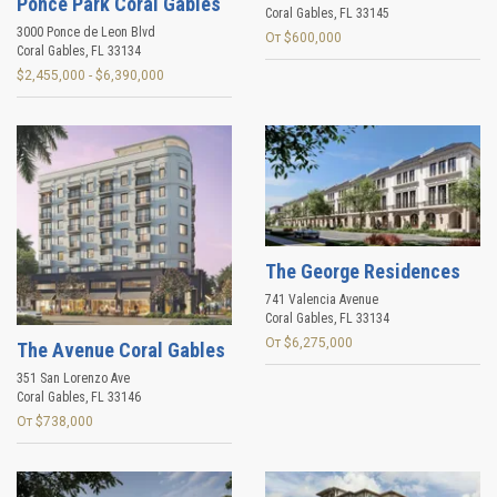
Ponce Park Coral Gables
Coral Gables
,
FL
33145
3000 Ponce de Leon Blvd
От $600,000
Coral Gables
,
FL
33134
$2,455,000 - $6,390,000
The George Residences
741 Valencia Avenue
Coral Gables
,
FL
33134
От $6,275,000
The Avenue Coral Gables
351 San Lorenzo Ave
Coral Gables
,
FL
33146
От $738,000