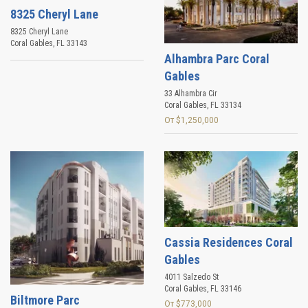
8325 Cheryl Lane
8325 Cheryl Lane
Coral Gables
,
FL
33143
Alhambra Parc Coral
Gables
33 Alhambra Cir
Coral Gables
,
FL
33134
От $1,250,000
Cassia Residences Coral
Gables
4011 Salzedo St
Coral Gables
,
FL
33146
Biltmore Parc
От $773,000