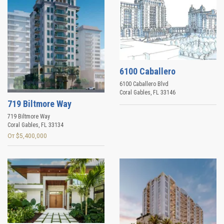
6100 Caballero
6100 Caballero Blvd
Coral Gables
,
FL
33146
719 Biltmore Way
719 Biltmore Way
Coral Gables
,
FL
33134
От $5,400,000