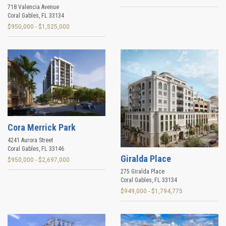
718 Valencia Avenue
Coral Gables
,
FL
33134
$950,000 - $1,525,000
Cora Merrick Park
4241 Aurora Street
Coral Gables
,
FL
33146
Giralda Place
$950,000 - $2,697,000
275 Giralda Place
Coral Gables
,
FL
33134
$949,000 - $1,794,775