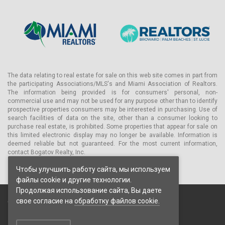
• эксклюзивный спа-центр с каменной отделкой;
• изысканная общая гостиная с удобной мебелью, где вы
можете как встретиться с деловым партнером, так и
отдохнуть в компании друзей;
• теннисный стол;
• пышно озелененные зоны отдыха под открытым небом;
The data relating to real estate for sale on this web site comes in part from
the participating Associations/MLS's and Miami Association of Realtors.
• сад фонтанов;
The information being provided is for consumers' personal, non-
• сад для чтения;
commercial use and may not be used for any purpose other than to identify
prospective properties consumers may be interested in purchasing. Use of
• крытая парковка и услуги парковщика;
search facilities of data on the site, other than a consumer looking to
purchase real estate, is prohibited. Some properties that appear for sale on
• круглосуточная охрана;
this limited electronic display may no longer be available. Information is
deemed reliable but not guaranteed. For the most current information,
• пляжное сервисное обслуживание.
contact Bogatov Realty, Inc.
В комплексе допускается проживание с домашними
Чтобы улучшить работу сайта, мы используем
животными и есть все необходимое для комфорта вашего
файлы cookie и другие технологии.
питомца и окружающих.
Продолжая использование сайта, Вы даете
Комплекс располагается в пределах наиболее динамичной
свое согласие на
обработку файлов cookie.
© 2026 Bogatov Realty Inc. Все права защищены.
части Майами-Бич с шикарными бутиками, ресторанами и
Пользовательское соглашение
разнообразными кафе, ночными клубами и галереями,
Политика конфиденциальности