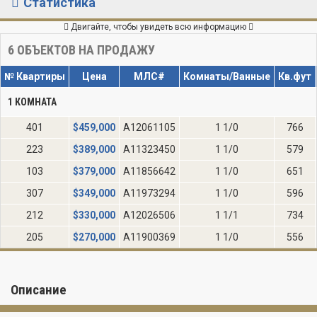
Статистика
Двигайте, чтобы увидеть всю информацию
6
ОБЪЕКТОВ НА ПРОДАЖУ
№ Квартиры
Цена
МЛС#
Комнаты/Ванные
Кв.фут
1 КОМНАТА
401
$
459,000
A12061105
1 1/0
766
223
$
389,000
A11323450
1 1/0
579
103
$
379,000
A11856642
1 1/0
651
307
$
349,000
A11973294
1 1/0
596
212
$
330,000
A12026506
1 1/1
734
205
$
270,000
A11900369
1 1/0
556
Описание