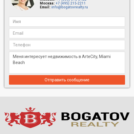
Каждая резиденция ArteCity полностью отделана,
Москва:
+7 (495) 215-2211
Email:
info@bogatovrealty.ru
меблирована высококачественной мебелью и оборудована
современной техникой. В любых апартаментах вас ждут:
• полный комплект кухонной техники, включая посудомоечную
машину и встроенную духовую печь, и аксессуаров из
нержавеющей стали;
• итальянская мебель;
• итальянские ванные комнаты с высокими безрамными
душевыми кабинами из сверхпрочного стекла;
• отделка кухонь Deluxe;
• стирально-сушильный комплекс;
Отправить сообщение
• окна от пола до потолка из ударостойкого стекла;
• профессиональный дизайн интерьеров;
• декорированные современными произведениями искусства
помещения.
Большинство резиденций имеет открытые пространства от
глубоких балконов до частных террас на крыше, площадь
которых достигает нескольких десятков квадратных метров.