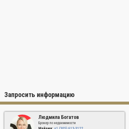
ставшие одной из изюминок района благодаря изысканному
запоминающемуся волнистому фасаду в белых и серебристых
тонах. Цветовая гамма экстерьера не только необычна, но и
практична: благодаря высокой отражающей способности
Artepark защищает от лучей полуденного флоридского
солнца и сохраняет в резиденциях приятную прохладу.
• Park Villas (Восточный и Западный кондоминиумы) — это 18
роскошных таунхаусов и вилл, построенных в 2013 году для
тех, кто предпочитает полное уединение в окружении
роскошной природы Южной Флориды.
• Park Plaza — еще одно историческое здание, построенное в
1948 году и позже переоборудованное в соответствии со
стандартами современных элитных кондоминиумов.
В общей сложности ArteCity насчитывает более 200
эксклюзивных резиденций, среди которых есть любые
Запросить информацию
разновидности апартаментов от высококомфортных вилл до
квартир на 1, 2 или 3 спальни и просторных пентхаусов на
последних этажах многоэтажных зданий в оживленном
районе Саут-Бич.
Людмила Богатов
ОСОБЕННОСТИ РЕЗИДЕНЦИЙ
Брокер по недвижимости
Майами:
+1 (305) 613-3122