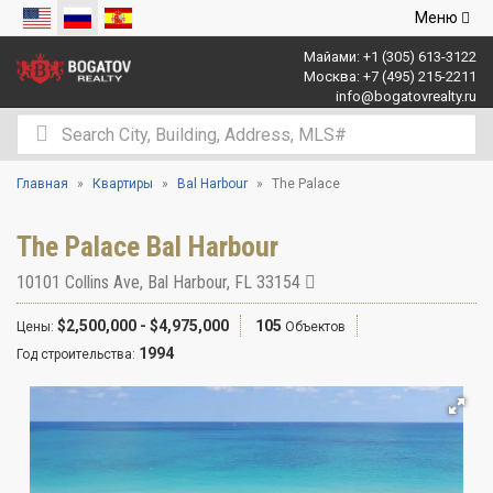
Открыть
Меню
навигаци
Майами:
+1 (305) 613-3122
Москва:
+7 (495) 215-2211
info@bogatovrealty.ru
Главная
Квартиры
Bal Harbour
The Palace
The Palace Bal Harbour
10101 Collins Ave
,
Bal Harbour
,
FL
33154
$2,500,000 - $4,975,000
105
Цены:
Объектов
1994
Год строительства: