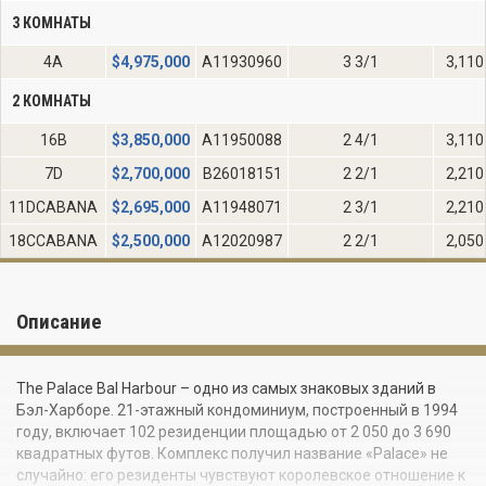
3 КОМНАТЫ
4A
$
4,975,000
A11930960
3 3/1
3,110
2 КОМНАТЫ
16B
$
3,850,000
A11950088
2 4/1
3,110
7D
$
2,700,000
B26018151
2 2/1
2,210
11DCABANA
$
2,695,000
A11948071
2 3/1
2,210
18CCABANA
$
2,500,000
A12020987
2 2/1
2,050
Описание
The Palace Bal Harbour – одно из самых знаковых зданий в
Бэл-Харборе. 21-этажный кондоминиум, построенный в 1994
году, включает 102 резиденции площадью от 2 050 до 3 690
квадратных футов. Комплекс получил название «Palace» не
случайно: его резиденты чувствуют королевское отношение к