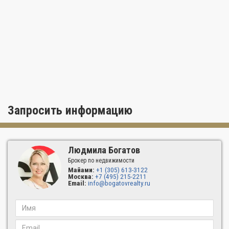
Живя в The Palace Bal Harbour, вы можете легко исследовать
все волнующие достопримечательности Южной Флориды. На
расстоянии короткой поездки находятся знаменитые улицы
Саус-Бич – Lincoln Road и Ocean Drive. Ближайшие города на
севере – чарующий Санни-Айлс-Бич с его многообразием
ресторанов и Авентура с популярным торговым центром
Aventura Mall. Двигайтесь еще дальше на север, чтобы
попасть в прекрасный Форт-Лодердейл и на знаменитый Las
Olas Boulevard. Жителей The Palace Bal Harbour ждут просто
безграничные возможности для отдыха.
Запросить информацию
Людмила Богатов
Брокер по недвижимости
Майами:
+1 (305) 613-3122
Москва:
+7 (495) 215-2211
Email:
info@bogatovrealty.ru