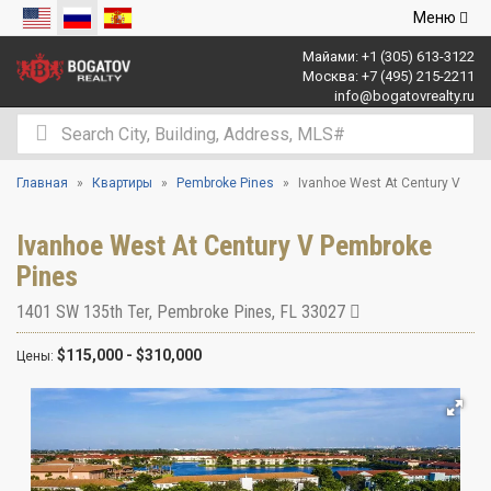
Открыть
Меню
навигаци
Майами:
+1 (305) 613-3122
Москва:
+7 (495) 215-2211
info@bogatovrealty.ru
Главная
Квартиры
Pembroke Pines
Ivanhoe West At Century V
Ivanhoe West At Century V Pembroke
Pines
1401 SW 135th Ter
,
Pembroke Pines
,
FL
33027
$115,000 - $310,000
Цены: