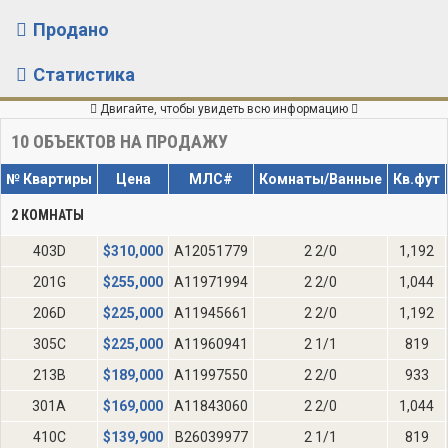
Продано
Статистика
Двигайте, чтобы увидеть всю информацию
10
ОБЪЕКТОВ НА ПРОДАЖУ
№ Квартиры
Цена
МЛС#
Комнаты/Ванные
Кв.фут
2 КОМНАТЫ
403D
$
310,000
A12051779
2 2/0
1,192
201G
$
255,000
A11971994
2 2/0
1,044
206D
$
225,000
A11945661
2 2/0
1,192
305C
$
225,000
A11960941
2 1/1
819
213B
$
189,000
A11997550
2 2/0
933
301A
$
169,000
A11843060
2 2/0
1,044
410C
$
139,900
B26039977
2 1/1
819