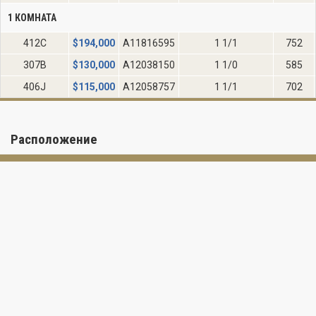
1 КОМНАТА
412C
$
194,000
A11816595
1 1/1
752
307B
$
130,000
A12038150
1 1/0
585
406J
$
115,000
A12058757
1 1/1
702
Расположение