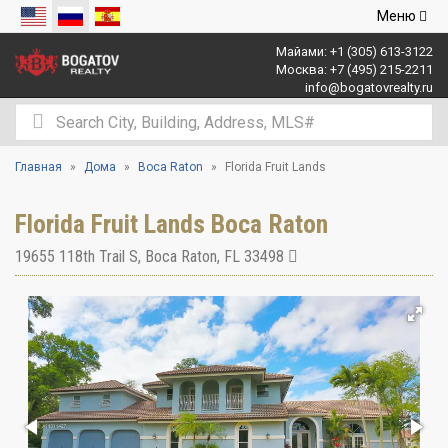
Открыть
Меню
навигаци
Майами:
+1 (305) 613-3122
Москва:
+7 (495) 215-2211
info@bogatovrealty.ru
Главная
Дома
Boca Raton
Florida Fruit Lands
Florida Fruit Lands Boca Raton
19655 118th Trail S
,
Boca Raton
,
FL
33498