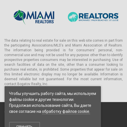
The data relating to real estate for sale on this web site comes in part from
the participating Associations/MLS's and Miami Association of Realtors.
The information being provided is for consumers' personal, non-
commercial use and may not be used for any purpose other than to identify
prospective properties consumers may be interested in purchasing. Use of
search facilities of data on the site, other than a consumer looking to
purchase real estate, is prohibited. Some properties that appear for sale on
this limited electronic display may no longer be available. Information is
deemed reliable but not guaranteed. For the most current information,
contact Bogatov Realty, Inc.
Чтобы улучшить работу сайта, мы используем
файлы cookie и другие технологии.
Продолжая использование сайта, Вы даете
свое согласие на
обработку файлов cookie.
© 2026 Bogatov Realty Inc. Все права защищены.
Пользовательское соглашение
Политика конфиденциальности
ПРИНЯТЬ