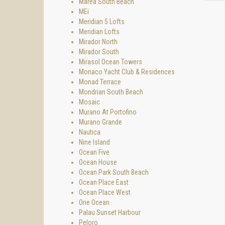
Marea South Beach
MEi
Meridian 5 Lofts
Meridian Lofts
Mirador North
Mirador South
Mirasol Ocean Towers
Monaco Yacht Club & Residences
Monad Terrace
Mondrian South Beach
Mosaic
Murano At Portofino
Murano Grande
Nautica
Nine Island
Ocean Five
Ocean House
Ocean Park South Beach
Ocean Place East
Ocean Place West
One Ocean
Palau Sunset Harbour
Peloro