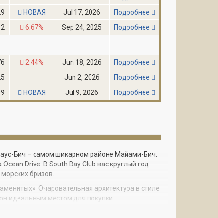
29
НОВАЯ
Jul 17, 2026
Подробнее
12
6.67%
Sep 24, 2025
Подробнее
76
2.44%
Jun 18, 2026
Подробнее
25
Jun 2, 2026
Подробнее
09
НОВАЯ
Jul 9, 2026
Подробнее
Саус-Бич – самом шикарном районе Майами-Бич.
cean Drive. В South Bay Club вас круглый год
морских бризов.
наменитых». Очаровательная архитектура в стиле
айон идеальным местом для покупки