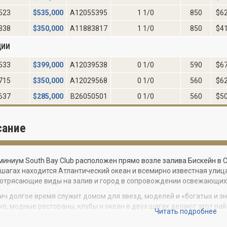
523
$
535,000
A12055395
1 1/0
850
$6
338
$
350,000
A11883817
1 1/0
850
$4
ДИИ
533
$
399,000
A12039538
0 1/0
590
$6
715
$
350,000
A12029568
0 1/0
560
$6
637
$
285,000
B26050501
0 1/0
560
$5
сание
иниум South Bay Club расположен прямо возле залива Бискейн в 
 шагах находится Атлантический океан и всемирно известная улица O
отрясающие виды на залив и город в сопровождении освежающих 
ич долгое время служит домом для звезд, моделей и «богатых и з
ко, модные рестораны, клубы и океан в двух шагах делают этот р
Читать подробнее
жимости.