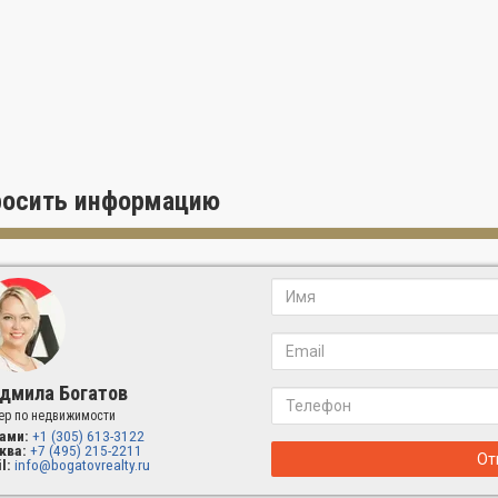
торные гардеробные комнаты
росить информацию
дмила Богатов
ер по недвижимости
ами:
+1 (305) 613-3122
ква:
+7 (495) 215-2211
От
l:
info@bogatovrealty.ru