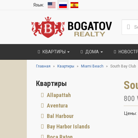
Язык:
КВАРТИРЫ
ДОМА
НОВОСТ
Главная
Квартиры
Miami Beach
South Bay Club
So
Квартиры
Allapattah
800 
Aventura
Цены:
Bal Harbour
Bay Harbor Islands
Boca Raton