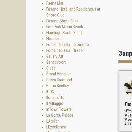
- прос
Faena Mar
Fasano Hotel and Residences at
Shore Club
Fasano Shore Club
Five Park Miami Beach
Flamingo South Beach
Floridian
Fontainebleau III Sorrento
Fontainebleau II Tresor
Зап
Gallery Art
Gansevoort
Glass
Grand Venetian
Green Diamond
Hilton Bentley
ICON
Ilona Lofts
Il Villaggio
Лю
InTown Towers
Брок
La Gorce Palace
Май
Мос
LAtelier
Emai
LExcellence