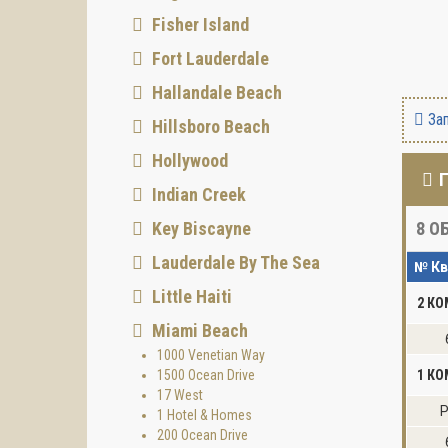
Fisher Island
Fort Lauderdale
Hallandale Beach
Зап
Hillsboro Beach
Hollywood
Indian Creek
Key Biscayne
8
ОБ
Lauderdale By The Sea
№ Кв
Little Haiti
2 К
Miami Beach
1000 Venetian Way
1500 Ocean Drive
1 КО
17 West
P
1 Hotel & Homes
200 Ocean Drive