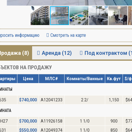
росить информацию
Смотреть на карте
Продажа (8)
Аренда (12)
Под контрактом (
ЪЕКТОВ НА ПРОДАЖУ
артиры
Цена
МЛС#
Комнаты/Ванные
Кв.фут
$/ф
ОМНАТЫ
635
$
740,000
A12041233
2 2/
1,150
$6
МНАТА
H27
$
700,000
A11926158
1 1/0
900
$7
631
$
550,000
A12049374
1 1/0
850
$6