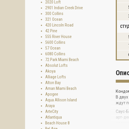
2020 Loft
2901 Indian Creek Drive
300 Collins
321 Ocean
420 Lincoln Road
СТУ
42 Pine
555 River House
5600 Collins
57 Ocean
6080 Collins
72 Park Miami Beach
Absolut Lofts
Akoya
Опи
Alliage Lofts
Alton Bay
Aman Miami Beach
Кондом
Apogee
В двух
Aqua Allison Island
ждут п
Araya
ArteCity
Саус-Б
Atlantiqua
арт-де
Beach House 8
недви
Bel Aire