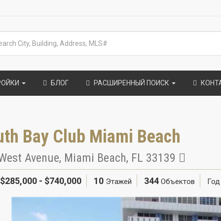
РОЙКИ
БЛОГ
РАСШИРЕННЫЙ ПОИСК
КОНТ
uth Bay Club Miami Beach
West Avenue
,
Miami Beach
,
FL
33139
$285,000 - $740,000
10
344
Этажей
Объектов
Год