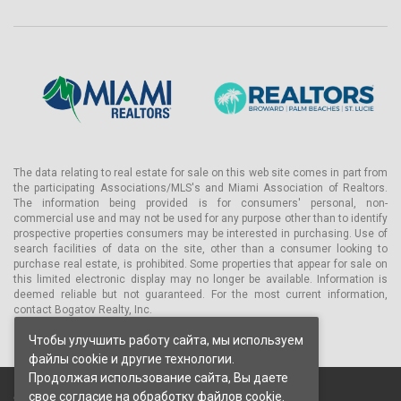
светлые тона в отделке подчёркивают воздушность
интерьера.
В отделке использованы натуральные материалы:
камень, дерево, металлизированные акценты и стекло,
создающие современный, но тёплый облик
пространства.
Оснащение
Кухни европейского уровня: современные шкафы с
лаконичным дизайном, столешницы из кварца или
The data relating to real estate for sale on this web site comes in part from
натурального камня, встроенная бытовая техника
the participating Associations/MLS's and Miami Association of Realtors.
премиум-класса.
The information being provided is for consumers' personal, non-
Ванные комнаты: просторные мастер-ванны с
commercial use and may not be used for any purpose other than to identify
отдельными душевыми и ваннами, дизайнерская
prospective properties consumers may be interested in purchasing. Use of
search facilities of data on the site, other than a consumer looking to
сантехника, двойные раковины в главных спальнях.
purchase real estate, is prohibited. Some properties that appear for sale on
Смарт-решения: система климат-контроля, современное
this limited electronic display may no longer be available. Information is
освещение, оптоволоконный интернет.
deemed reliable but not guaranteed. For the most current information,
Все резиденции оборудованы прачечной зоной со
contact Bogatov Realty, Inc.
стиральной и сушильной машиной.
Чтобы улучшить работу сайта, мы используем
Примеры типовых планировок
файлы cookie и другие технологии.
В проекте предусмотрен широкий выбор планировок — от 1 до
Продолжая использование сайта, Вы даете
4 спален, включая пентхаусы:
свое согласие на
обработку файлов cookie.
© 2026 Bogatov Realty Inc. Все права защищены.