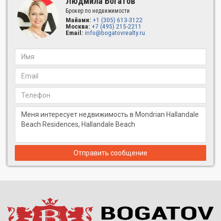
Людмила Богатов
Брокер по недвижимости
Реализация проекта
Майами:
+1 (305) 613-3122
Москва:
+7 (495) 215-2211
За реализацию отвечают компании PPG Development и BH3
Email:
info@bogatovrealty.ru
Management, имеющие внушительный портфель успешных
проектов. Управление брендом осуществляется совместно с
Ennismore, международным оператором, стоящим за
развитием отелей и резиденций Mondrian по всему миру.
Проект поддержан масштабным рефинансированием в
размере $225 млн со стороны JP Morgan Chase и Monroe
Capital, что подчёркивает его устойчивость и финансовую
надёжность.
Mondrian Hotels & Residences появились в Лос-Анджелесе в
конце 1990-х и быстро стали символом «гламурного
урбанизма» — высокого уровня сервиса, ярких интерьеров,
Отправить сообщение
креативных дизайнерских решений и атмосферы арт-
праздника.
Философия бренда основана на
lifestyle
-подходе — акценте на
искусстве, моде, гастрономии и социальном взаимодействии.
Сегодня бренд входит в портфель Ennismore (часть Accor
Group), одного из крупнейших мировых операторов
премиальной гостиничной недвижимости.