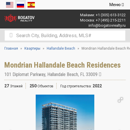
Открыть
Меню
навигаци
Майами:
+1 (305) 613-3122
Москва:
+7 (495) 215-2211
info@bogatovrealty.ru
Главная
Квартиры
Hallandale Beach
Mondrian Hallandale Beach 
Mondrian Hallandale Beach Residences
101 Diplomat Parkway
,
Hallandale Beach
,
FL
33009
27
250
2022
Этажей
Объектов
Год строительства: