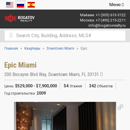
Открыть
Меню
навигаци
Майами:
+1 (305) 613-3122
Москва:
+7 (495) 215-2211
info@bogatovrealty.ru
Главная
Квартиры
Downtown Miami
Epic
Epic Miami
200 Biscayne Blvd Way
,
Downtown Miami
,
FL
33131
$529,000 - $7,900,000
54
342
Цены:
Этажей
Объектов
2009
Год строительства: