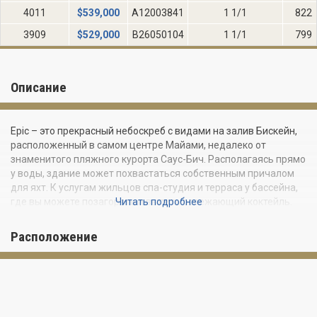
4011
$
539,000
A12003841
1 1/1
822
3909
$
529,000
B26050104
1 1/1
799
Описание
Epic – это прекрасный небоскреб с видами на залив Бискейн,
расположенный в самом центре Майами, недалеко от
знаменитого пляжного курорта Саус-Бич. Располагаясь прямо
у воды, здание может похвастаться собственным причалом
для яхт. К услугам жильцов спа-студия и терраса у бассейна,
где вы можете позагорать и выпить освежающий коктейль.
Читать подробнее
Для любителей более активного времяпровождения
предусмотрены тренажерный зал, теннисный корт, поле для
Расположение
гольфа и возможность отправиться на рыбалку или заняться
дайвингом.
Вам не нужно никуда ехать, чтобы отметить особое событие:
на 16-м этаже небоскрёба расположены первоклассные бары
и рестораны. Рядом со зданием вас ждут модные магазины и