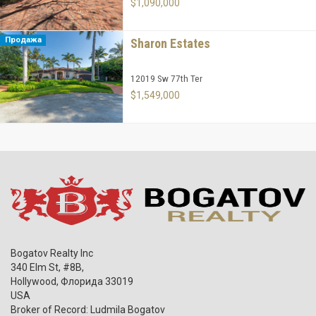
$1,090,000
Продажа
Sharon Estates
12019 Sw 77th Ter
$1,549,000
Bogatov Realty Inc
340 Elm St, #8B,
Hollywood
,
Флорида
33019
USA
Broker of Record: Ludmila Bogatov