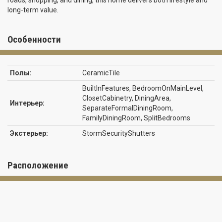
roads, shopping, and dining, this home delivers both lifestyle and
long-term value.
Особенности
Полы:
CeramicTile
BuiltInFeatures, BedroomOnMainLevel,
ClosetCabinetry, DiningArea,
Интерьер:
SeparateFormalDiningRoom,
FamilyDiningRoom, SplitBedrooms
Экстерьер:
StormSecurityShutters
Расположение