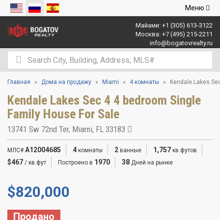
Открыть
Меню
навигаци
Майами:
+1 (305) 613-3122
Москва:
+7 (495) 215-2211
info@bogatovrealty.ru
Главная
Дома на продажу
Miami
4 комнаты
Kendale Lakes Sec
Kendale Lakes Sec 4 4 bedroom Single
Family House For Sale
13741 Sw 72nd Ter, Miami, FL 33183
A12004685
4
2
1,757
МЛС#
комнаты
ванные
кв.футов
$467
1970
38
/ кв.фут
Построено в
Дней на рынке
$
820,000
Продано