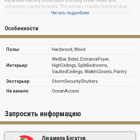
expansive balcony showcases stunning ocean views and
refreshing coastal breezes. The primary ensuite features dual
bathrooms and a walk-through closet. Just minutes from Ocean
Читать подробнее
Drive, this home offers convenience and exclusivity. Amenities
include two tennis courts, a sparkling pool, a poolhouse, and
Особенности
private beach access for the ultimate coastal lifestyle retreat.
Полы:
Hardwood, Wood
WetBar, Bidet, EntranceFoyer,
Интерьер:
HighCeilings, SplitBedrooms,
VaultedCeilings, WalkInClosets, Pantry
Экстерьер:
StormSecurityShutters
На канале:
OceanAccess
Запросить информацию
Людмила Богатов