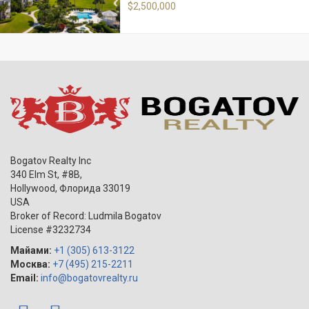
$2,500,000
Bogatov Realty Inc
340 Elm St, #8B,
Hollywood
,
Флорида
33019
USA
Broker of Record: Ludmila Bogatov
License #3232734
Майами:
+1 (305) 613-3122
Москва:
+7 (495) 215-2211
Email:
info@bogatovrealty.ru