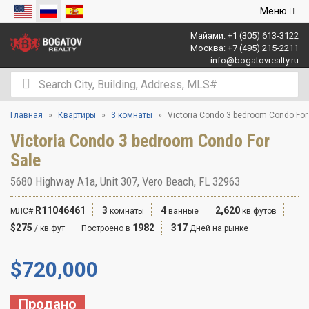
Открыть
Меню
навигаци
Майами:
+1 (305) 613-3122
Москва:
+7 (495) 215-2211
info@bogatovrealty.ru
Главная
Квартиры
3 комнаты
Victoria Condo 3 bedroom Condo For
Victoria Condo 3 bedroom Condo For
Sale
5680 Highway A1a, Unit 307, Vero Beach, FL 32963
R11046461
3
4
2,620
МЛС#
комнаты
ванные
кв.футов
$275
1982
317
/ кв.фут
Построено в
Дней на рынке
$
720,000
Продано