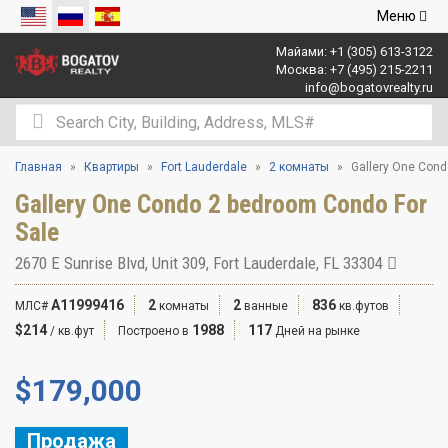
Открыть
Меню
навигаци
Майами:
+1 (305) 613-3122
Москва:
+7 (495) 215-2211
info@bogatovrealty.ru
Главная
Квартиры
Fort Lauderdale
2 комнаты
Gallery One Cond
Gallery One Condo 2 bedroom Condo For
Sale
2670 E Sunrise Blvd, Unit 309, Fort Lauderdale, FL 33304
A11999416
2
2
836
МЛС#
комнаты
ванные
кв.футов
$214
1988
117
/ кв.фут
Построено в
Дней на рынке
$
179,000
Продажа