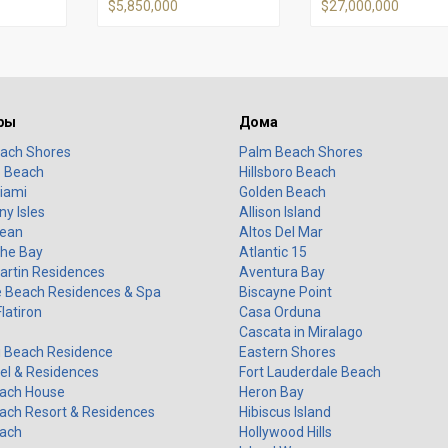
$5,850,000
$27,000,000
ры
Дома
ach Shores
Palm Beach Shores
o Beach
Hillsboro Beach
iami
Golden Beach
y Isles
Allison Island
ean
Altos Del Mar
the Bay
Atlantic 15
artin Residences
Aventura Bay
 Beach Residences & Spa
Biscayne Point
Flatiron
Casa Orduna
Cascata in Miralago
 Beach Residence
Eastern Shores
el & Residences
Fort Lauderdale Beach
ach House
Heron Bay
ach Resort & Residences
Hibiscus Island
ach
Hollywood Hills