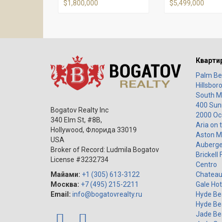
$1,800,000
$5,499,000
Кварти
Palm Be
Hillsbor
South M
400 Sunn
Bogatov Realty Inc
2000 Oc
340 Elm St, #8B,
Aria on 
Hollywood
,
Флорида
33019
Aston M
USA
Auberge
Broker of Record: Ludmila Bogatov
Brickell 
License #3232734
Centro
Майами:
+1 (305) 613-3122
Chateau
Москва:
+7 (495) 215-2211
Gale Hot
Email:
info@bogatovrealty.ru
Hyde Be
Hyde Be
Jade Be