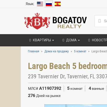
Язык:
КВАРТИРЫ
ДОМА
НОВОСТ
Главная
Дома на продажу
5 комнат
Largo Beach
Largo Beach 5 bedroom
239 Tavernier Dr, Tavernier, FL 33
A11907392
5
4
МЛС#
комнат
ванные
276
Дней на рынке