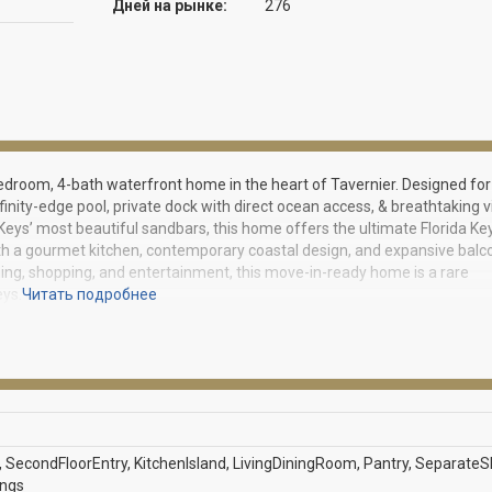
Дней на рынке:
276
edroom, 4-bath waterfront home in the heart of Tavernier. Designed for
finity-edge pool, private dock with direct ocean access, & breathtaking v
 Keys’ most beautiful sandbars, this home offers the ultimate Florida Ke
 with a gourmet kitchen, contemporary coastal design, and expansive balc
ning, shopping, and entertainment, this move-in-ready home is a rare
eys.
Читать подробнее
, SecondFloorEntry, KitchenIsland, LivingDiningRoom, Pantry, Separate
ings