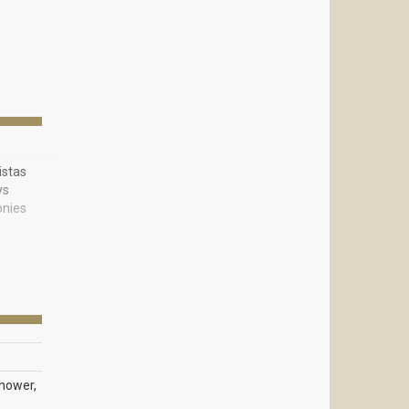
istas
ys
onies
Shower,