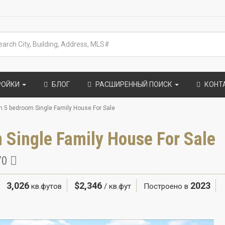
РОЙКИ
БЛОГ
РАСШИРЕННЫЙ ПОИСК
КОНТ
 5 bedroom Single Family House For Sale
 Single Family House For Sale
070
3,026
$2,346
2023
кв.футов
/ кв.фут
Построено в