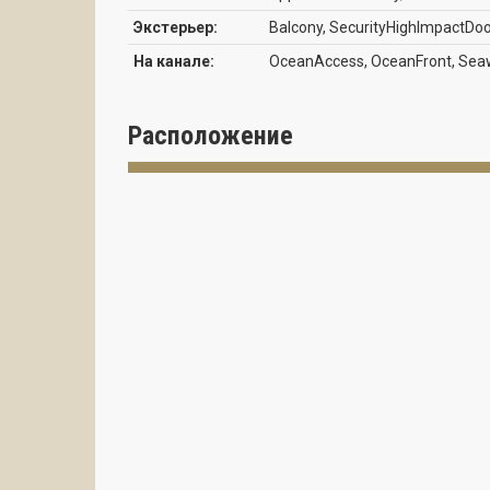
Экстерьер:
Balcony, SecurityHighImpactDo
На канале:
OceanAccess, OceanFront, Seaw
Расположение