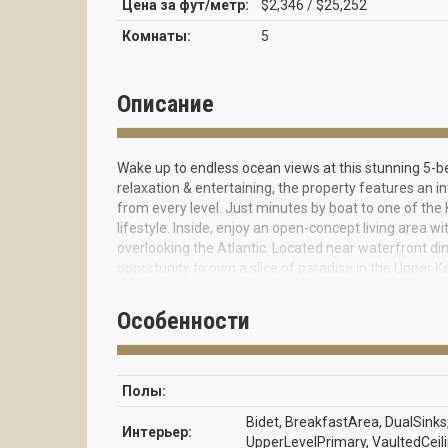
Цена за фут/метр:
$2,346 / $25,252
Комнаты:
5
Описание
Wake up to endless ocean views at this stunning 5-b
relaxation & entertaining, the property features an in
from every level. Just minutes by boat to one of the
lifestyle. Inside, enjoy an open-concept living area
overlooking the Atlantic. Located near waterfront di
opportunity to own a slice of paradise in the Upper K
Особенности
Полы:
Bidet, BreakfastArea, DualSinks
Интерьер:
UpperLevelPrimary, VaultedCeil