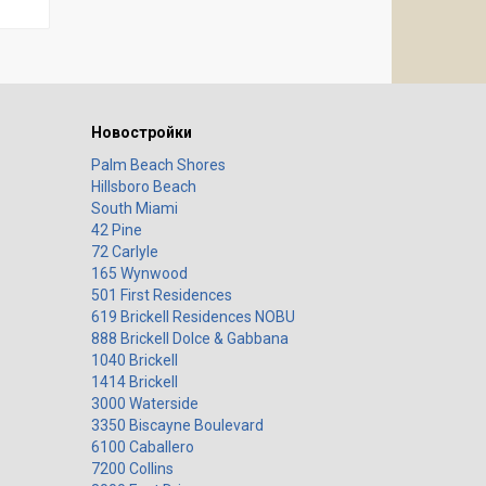
Новостройки
Palm Beach Shores
Hillsboro Beach
South Miami
42 Pine
72 Carlyle
165 Wynwood
501 First Residences
619 Brickell Residences NOBU
888 Brickell Dolce & Gabbana
1040 Brickell
1414 Brickell
3000 Waterside
3350 Biscayne Boulevard
6100 Caballero
7200 Collins