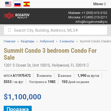
Открыть
Меню
навигаци
Майами:
+1 (305) 613-3122
Москва:
+7 (495) 215-2211
info@bogatovrealty.ru
Главная
Квартиры
Hollywood
3 комнаты
Summit Condo 3 bedro
Summit Condo 3 bedroom Condo For
Sale
1201 S Ocean Dr, Unit 1001S, Hollywood, FL 33019
A11975472
3
2
1,990
МЛС#
комнаты
ванные
кв.футов
$553
1982
150
/ кв.фут
Построено в
Дней на рынке
$
1,100,000
Продажа