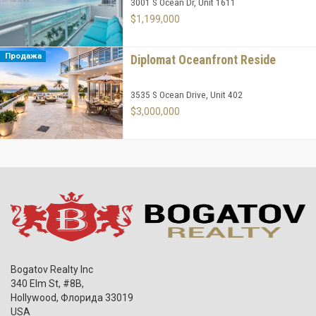
3001 S Ocean Dr, Unit 1611
$1,199,000
Продажа
Diplomat Oceanfront Reside
3535 S Ocean Drive, Unit 402
$3,000,000
Bogatov Realty Inc
340 Elm St, #8B,
Hollywood
,
Флорида
33019
USA