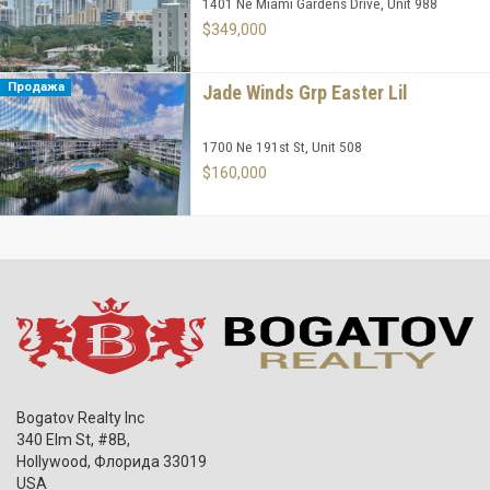
1401 Ne Miami Gardens Drive, Unit 988
$349,000
Продажа
Jade Winds Grp Easter Lil
1700 Ne 191st St, Unit 508
$160,000
Bogatov Realty Inc
340 Elm St, #8B,
Hollywood
,
Флорида
33019
USA