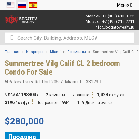
Открыть
Меню
навигаци
Майами:
+1 (305) 613-3122
Москва:
+7 (495) 215-2211
info@bogatovrealty.ru
Главная
Квартиры
Miami
2 комнаты
Summertree Vilg Calif CL 
Summertree Vilg Calif CL 2 bedroom
Condo For Sale
605 Ives Dairy Rd, Unit 205-7, Miami, FL 33179
A11988047
2
2
1,428
МЛС#
комнаты
ванные
кв.футов
$196
1984
119
/ кв.фут
Построено в
Дней на рынке
$
280,000
Продажа