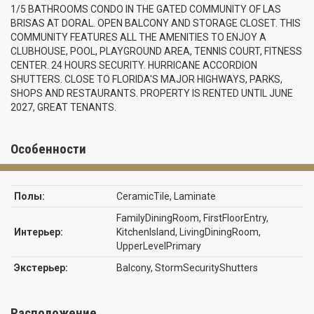
1/5 BATHROOMS CONDO IN THE GATED COMMUNITY OF LAS
BRISAS AT DORAL. OPEN BALCONY AND STORAGE CLOSET. THIS
COMMUNITY FEATURES ALL THE AMENITIES TO ENJOY A
CLUBHOUSE, POOL, PLAYGROUND AREA, TENNIS COURT, FITNESS
CENTER. 24 HOURS SECURITY. HURRICANE ACCORDION
SHUTTERS. CLOSE TO FLORIDA'S MAJOR HIGHWAYS, PARKS,
SHOPS AND RESTAURANTS. PROPERTY IS RENTED UNTIL JUNE
2027, GREAT TENANTS.
Особенности
Полы:
CeramicTile, Laminate
FamilyDiningRoom, FirstFloorEntry,
Интерьер:
KitchenIsland, LivingDiningRoom,
UpperLevelPrimary
Экстерьер:
Balcony, StormSecurityShutters
Расположение