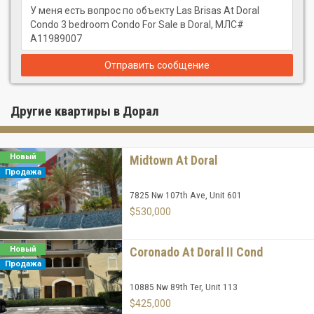
Отправить сообщение
Другие квартиры в Дорал
Новый
Midtown At Doral
Продажа
7825 Nw 107th Ave, Unit 601
$530,000
Новый
Coronado At Doral II Cond
Продажа
10885 Nw 89th Ter, Unit 113
$425,000