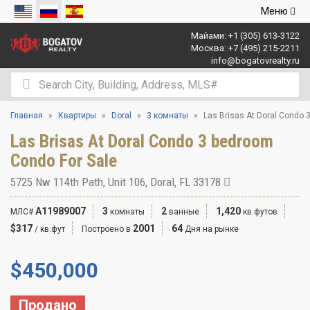
Открыть
Меню
навигаци
Майами:
+1 (305) 613-3122
Москва:
+7 (495) 215-2211
info@bogatovrealty.ru
Главная
Квартиры
Doral
3 комнаты
Las Brisas At Doral Condo 
Las Brisas At Doral Condo 3 bedroom
Condo For Sale
5725 Nw 114th Path, Unit 106, Doral, FL 33178
A11989007
3
2
1,420
МЛС#
комнаты
ванные
кв.футов
$317
2001
64
/ кв.фут
Построено в
Дня на рынке
$
450,000
Продано