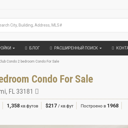
РОЙКИ
БЛОГ
РАСШИРЕННЫЙ ПОИСК
КОНТ
Club Condo 2 bedroom Condo For Sale
edroom Condo For Sale
ami, FL 33181
1,358
$217
1968
кв.футов
/ кв.фут
Построено в