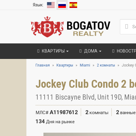
Язык:
КВАРТИРЫ
ДОМА
НОВОСТ
Главная
Квартиры
Miami
2 комнаты
Jockey 
Jockey Club Condo 2 b
11111 Biscayne Blvd, Unit 19D, Mi
A11987612
2
2
МЛС#
комнаты
ванные
134
Дня на рынке