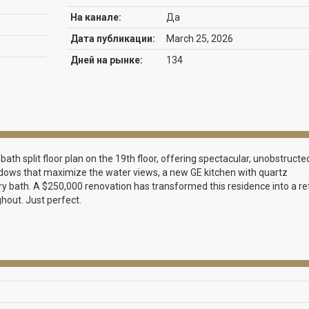
На канале:
Да
Дата публикации:
March 25, 2026
Дней на рынке:
134
ath split floor plan on the 19th floor, offering spectacular, unobstructe
ows that maximize the water views, a new GE kitchen with quartz
ry bath. A $250,000 renovation has transformed this residence into a re
hout. Just perfect.