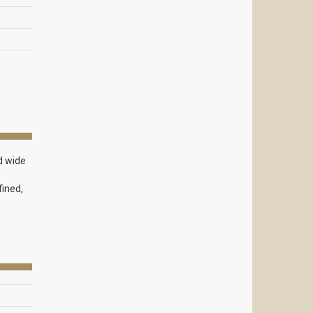
d wide
fined,