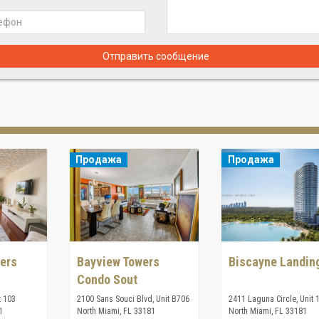
Отправить сообщение
Продажа
Продажа
ers
Bayview Towers
Biscayne Landin
Condo Sout
t 103
2100 Sans Souci Blvd, Unit B706
2411 Laguna Circle, Unit 
1
North Miami, FL 33181
North Miami, FL 33181