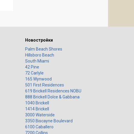
Новостройки
Palm Beach Shores
Hillsboro Beach
South Miami
42 Pine
72 Carlyle
165 Wynwood
501 First Residences
619 Brickell Residences NOBU
888 Brickell Dolce & Gabbana
1040 Brickell
1414 Brickell
3000 Waterside
3350 Biscayne Boulevard
6100 Caballero
7200 Collins