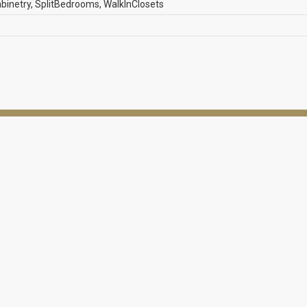
inetry, SplitBedrooms, WalkInClosets