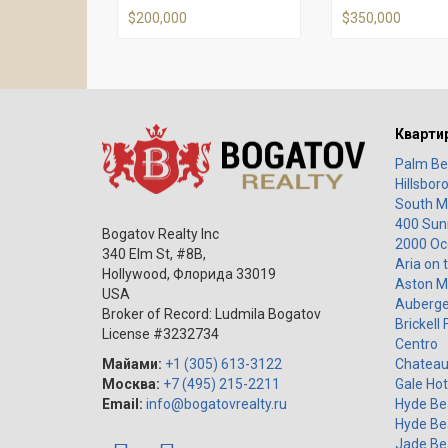
$200,000
$350,000
Кварти
Palm Be
Hillsbor
South M
400 Sunn
Bogatov Realty Inc
2000 Oc
340 Elm St, #8B,
Aria on 
Hollywood
,
Флорида
33019
Aston M
USA
Auberge
Broker of Record: Ludmila Bogatov
Brickell 
License #3232734
Centro
Майами:
+1 (305) 613-3122
Chateau
Москва:
+7 (495) 215-2211
Gale Hot
Email:
info@bogatovrealty.ru
Hyde Be
Hyde Be
Jade Be