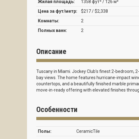
Жилая площадь:
1358 фут² / 126 м²
Цена за фут/метр:
$217 / $2,338
Комнаты:
2
Полных ванн:
2
Описание
Tuscany in Miami. Jockey Club’s finest 2-bedroom, 2-b
bay views. The home features hurricane-impact wind
countertops, and a beautifully finished marble prima
move-in-ready offering with elevated finishes throug
Особенности
Полы:
CeramicTile