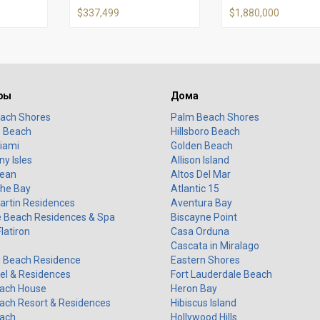
$337,499
$1,880,000
ры
Дома
ach Shores
Palm Beach Shores
o Beach
Hillsboro Beach
iami
Golden Beach
y Isles
Allison Island
ean
Altos Del Mar
the Bay
Atlantic 15
artin Residences
Aventura Bay
 Beach Residences & Spa
Biscayne Point
Flatiron
Casa Orduna
Cascata in Miralago
 Beach Residence
Eastern Shores
el & Residences
Fort Lauderdale Beach
ach House
Heron Bay
ach Resort & Residences
Hibiscus Island
ach
Hollywood Hills