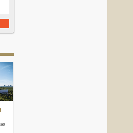
g
1503