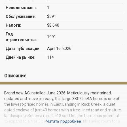
Неполных ванн:
1
Обслуживание:
$591
Налоги:
$8,640
Год
1991
строительства:
Дата публикации:
April 16, 2026
Дней на рынке:
114
Описание
Brand new AC installed June 2026. Meticulously maintained,
updated and move-in ready, this large 3BR/2.5BA home is one of
the lowest-priced homes in East Landing in Rock Creek, a quiet
gated enclave of just 40 homes with a tree-lined road and mature
landscaping. Set on a rare 9,513 sq ft lot, the home has potential
to expand to a 4 or 5 bedroom layout while still leaving room for a
Читать подробнее