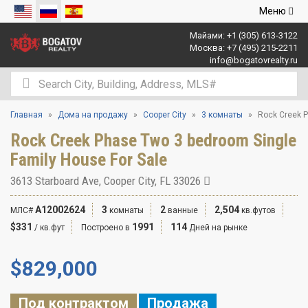
Открыть
Меню
навигаци
Майами:
+1 (305) 613-3122
Москва:
+7 (495) 215-2211
info@bogatovrealty.ru
Главная
Дома на продажу
Cooper City
3 комнаты
Rock Creek P
Rock Creek Phase Two 3 bedroom Single
Family House For Sale
3613 Starboard Ave, Cooper City, FL 33026
A12002624
3
2
2,504
МЛС#
комнаты
ванные
кв.футов
$331
1991
114
/ кв.фут
Построено в
Дней на рынке
$
829,000
Под контрактом
Продажа